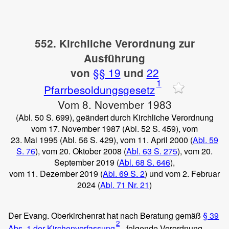
552. Kirchliche Verordnung zur
Ausführung
§§ 19
22
von
und
1
Pfarrbesoldungsgesetz
Vom 8. November 1983
(Abl. 50 S. 699), geändert durch Kirchliche Verordnung
vom 17. November 1987 (Abl. 52 S. 459), vom
23. Mai 1995 (Abl. 56 S. 429), vom 11. April 2000 (
Abl. 59
S. 76
), vom 20. Oktober 2008 (
Abl. 63 S. 275
), vom 20.
September 2019 (
Abl. 68 S. 646
),
vom 11. Dezember 2019 (
Abl. 69 S. 2
) und vom 2. Februar
2024 (
Abl. 71 Nr. 21
)
Der Evang. Oberkirchenrat hat nach Beratung gemäß
§ 39
2
Abs. 1 der Kirchenverfassung
folgende Verordnung