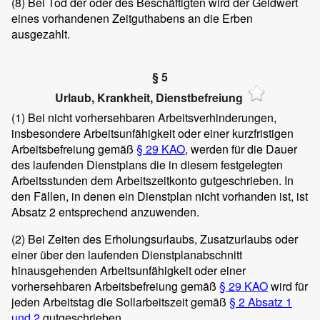
(8)
Bei Tod der oder des Beschäftigten wird der Geldwert
eines vorhandenen Zeitguthabens an die Erben
ausgezahlt.
§ 5
Urlaub, Krankheit, Dienstbefreiung
(1)
Bei nicht vorhersehbaren Arbeitsverhinderungen,
insbesondere Arbeitsunfähigkeit oder einer kurzfristigen
Arbeitsbefreiung gemäß
§ 29 KAO
, werden für die Dauer
des laufenden Dienstplans die in diesem festgelegten
Arbeitsstunden dem Arbeitszeitkonto gutgeschrieben. In
den Fällen, in denen ein Dienstplan nicht vorhanden ist, ist
Absatz 2 entsprechend anzuwenden.
(2)
Bei Zeiten des Erholungsurlaubs, Zusatzurlaubs oder
einer über den laufenden Dienstplanabschnitt
hinausgehenden Arbeitsunfähigkeit oder einer
vorhersehbaren Arbeitsbefreiung gemäß
§ 29 KAO
wird für
jeden Arbeitstag die Sollarbeitszeit gemäß
§ 2 Absatz 1
und 2
gutgeschrieben.