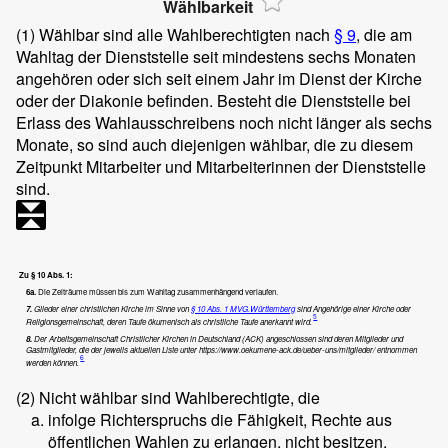
Wählbarkeit
(1)
Wählbar sind alle Wahlberechtigten nach
§ 9
, die am
Wahltag der Dienststelle seit mindestens sechs Monaten
angehören oder sich seit einem Jahr im Dienst der Kirche
oder der Diakonie befinden. Besteht die Dienststelle bei
Erlass des Wahlausschreibens noch nicht länger als sechs
Monate, so sind auch diejenigen wählbar, die zu diesem
Zeitpunkt Mitarbeiter und Mitarbeiterinnen der Dienststelle
sind.
Zu § 10 Abs. 1:
6a.
Die Zeiträume müssen bis zum Wahltag zusammenhängend verlaufen.
7.
Glieder einer christlichen Kirche im Sinne von
§ 10 Abs. 1 MVG.Württemberg
sind Angehörige einer Kirche oder
5
Religionsgemeinschaft, deren Taufe ökumenisch als christliche Taufe anerkannt wird.
8.
Der Arbeitsgemeinschaft Christlicher Kirchen in Deutschland (ACK) angeschlossen
sind deren
Mitglieder und
Gastmitglieder, die der jeweils aktuellen Liste unter
https://www.oekumene-ack.de/ueber-uns/mitglieder/
entnommen
6
werden können.
(2)
Nicht wählbar sind Wahlberechtigte, die
infolge Richterspruchs die Fähigkeit, Rechte aus
öffentlichen Wahlen zu erlangen, nicht besitzen,