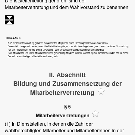
Dienststellenleitung gehören, sind der
Mitarbeitervertretung und dem Wahlvorstand zu benennen.
Zu § 4 Abs. 2:
3.
Zur Dienststellenleitung gehören die gesamten Mitglieder eines Kirchengemeinderats oder eines
Gesamtkirchengemeinderats, einschließlich Kirchenpfleger oder Kirchenpflegerinnen, auch wenn nach der Ortssatzung
nur ein Teilgremium für die Sozial-, Personal- oder Organisationsangelegenheiten zuständig ist.
Kein Mitarbeiter und keine Mitarbeiterin kann gleichzeitig Mitglied in einer Vertretung der Gemeinde und in der für diese
Gemeinde zuständigen Mitarbeitervertretung sein.
II. Abschnitt
Bildung und Zusammensetzung der
Mitarbeitervertretung
§ 5
Mitarbeitervertretungen
(1)
In Dienststellen, in denen die Zahl der
wahlberechtigten Mitarbeiter und Mitarbeiterinnen in der