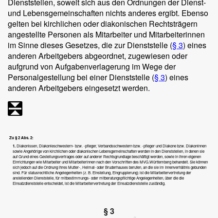
Dienststellen, soweit sich aus den Ordnungen der Dienst-
und Lebensgemeinschaften nichts anderes ergibt. Ebenso
gelten bei kirchlichen oder diakonischen Rechtsträgern
angestellte Personen als Mitarbeiter und Mitarbeiterinnen
im Sinne dieses Gesetzes, die zur Dienststelle (
§ 3
) eines
anderen Arbeitgebers abgeordnet, zugewiesen oder
aufgrund von Aufgabenverlagerung im Wege der
Personalgestellung bei einer Dienststelle (
§ 3
) eines
anderen Arbeitgebers eingesetzt werden.
Zu § 2 Abs. 2:
1.
Diakonissen, Diakonieschwestern- bzw. -pfleger, Verbandsschwestern bzw. -pfleger und Diakone bzw. Diakoninnen
sowie Angehörige von kirchlichen oder diakonischen Lebensgemeinschaften werden in den Dienststellen, in denen sie
auf Grund eines Gestellungsvertrages oder auf anderer Rechtsgrundlage beschäftigt werden, sowie in ihren eigenen
Einrichtungen wie Mitarbeiter und Mitarbeiterinnen nach den Vorschriften des MVG.Württemberg behandelt. Sie können
sich jedoch auf die Ordnung ihres Mutter-, Heimat- oder Bruderhauses berufen, an die sie im Innenverhältnis gebunden
sind. Für statusrechtliche Angelegenheiten (z. B. Einstellung, Eingruppierung) ist die Mitarbeitervertretung der
anstellenden Dienststelle, für mitbestimmungs- oder mitberatungspflichtige Angelegenheiten, über die die
Einsatzdienststelle entscheidet, ist die Mitarbeitervertretung der Einsatzdienststelle zuständig.
§ 3