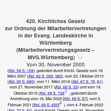
420. Kirchliches Gesetz
zur Ordnung der Mitarbeitervertretungen
in der Evang. Landeskirche in
Württemberg
(Mitarbeitervertretungsgesetz –
MVG.Württemberg)
Vom 30. November 2000
(
Abl. 59 S. 159
), geändert durch Kirchl. Gesetz vom 16.
März 2007 (
Abl. 62 S. 359
,
360
), vom 22. Oktober 2013
(
Abl. 65 S. 680
), vom 11. März 2016 (
Abl. 67 S. 78
,
81
),
vom 27. November 2017 (
Abl. 68 S. 33
) und vom 19.
1
Oktober 2019 (
Abl. 68 S. 728
, geändert durch
Anordnung vom 18. Mai 2020 [
Abl. 69 S. 87
], vom 5.
2
Februar 2021 [
Abl. 69 S. 650
]
), vom 4. Februar 2022
(
Abl. 70 S. 82
), durch Kirchl. Gesetz vom 24. November